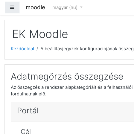
Tovább a fő tartalomhoz
moodle
Oldalpanel
magyar ‎(hu)‎
EK Moodle
Kezdőoldal
A beállításjegyzék konfigurációjának össze
Adatmegőrzés összegzése
Az összegzés a rendszer alapkategóriáit és a felhasználói 
fordulhatnak elő.
Portál
Cél